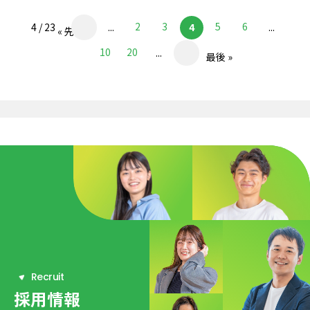
2
3
5
6
4 / 23
...
4
...
« 先頭
10
20
...
最後 »
R
e
c
r
u
i
t
採用情報