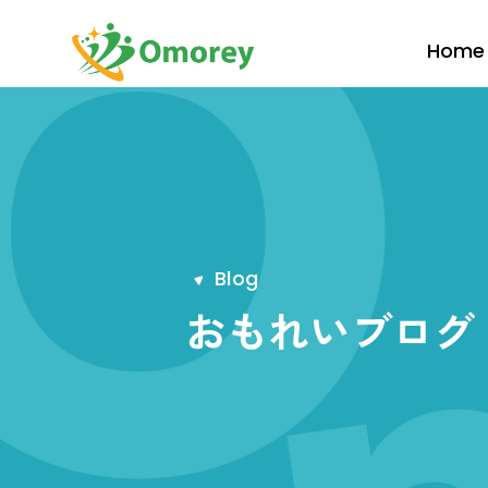
Home
B
l
o
g
おもれいブログ