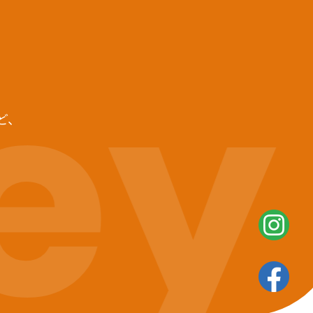
ey
ど、