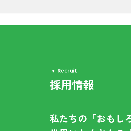
R
e
c
r
u
i
t
採用情報
私たちの「おもし