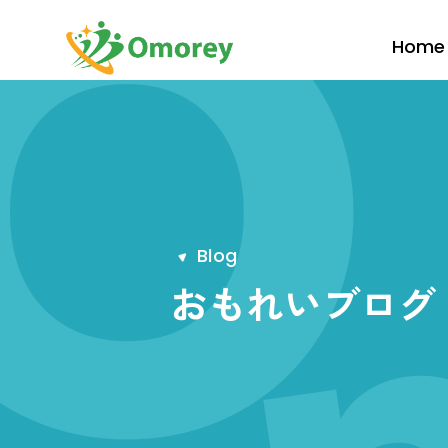
Home
B
l
o
g
おもれいブログ