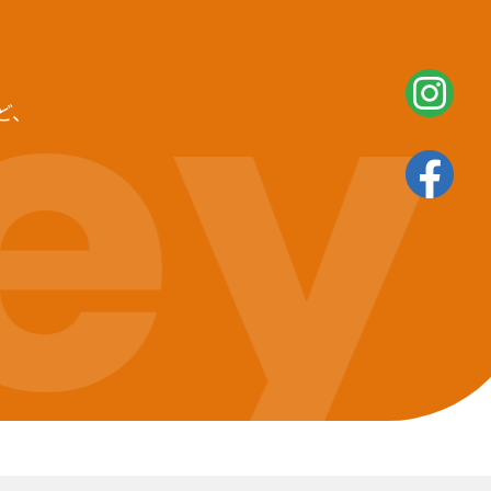
ey
ど、