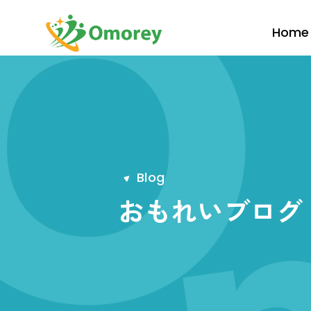
Home
B
l
o
g
おもれいブログ