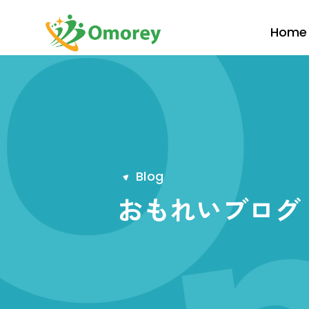
Home
B
l
o
g
おもれいブログ