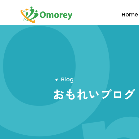
Home
B
l
o
g
おもれいブログ