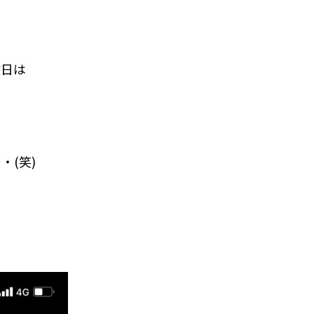
数日は
(笑)