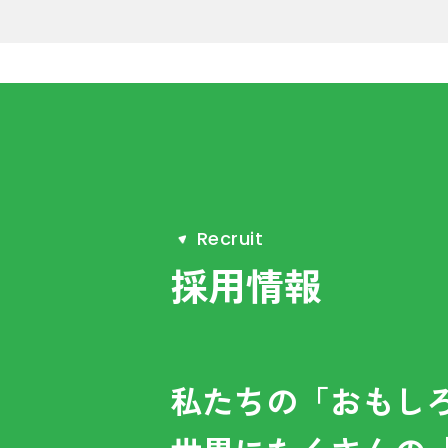
R
e
c
r
u
i
t
採用情報
私たちの「おもし