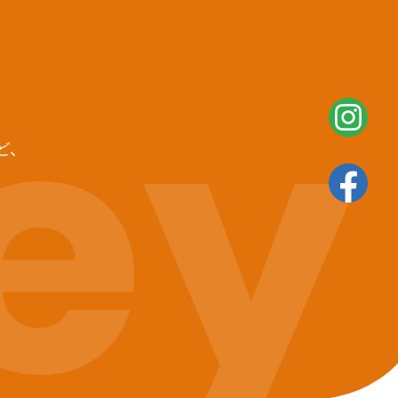
ey
ど、