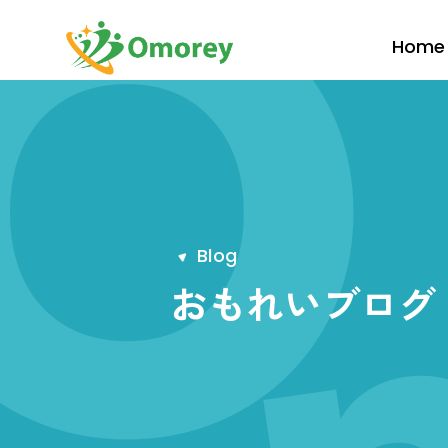
Home
B
l
o
g
おもれいブログ