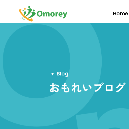
Home
B
l
o
g
おもれいブログ