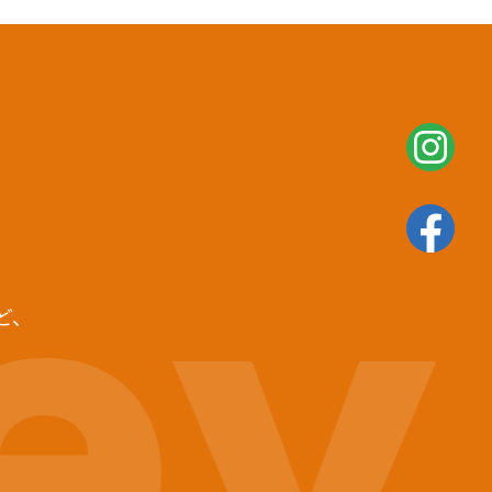
ey
ど、