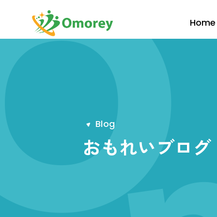
Home
B
l
o
g
おもれいブログ