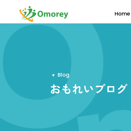
Home
B
l
o
g
おもれいブログ