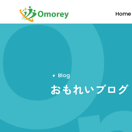
Home
B
l
o
g
おもれいブログ