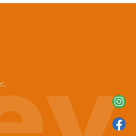
ey
ど、