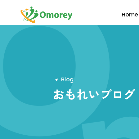
Home
B
l
o
g
おもれいブログ