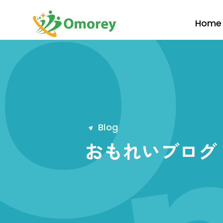
Home
B
l
o
g
おもれいブログ