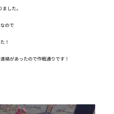
りました。
うなので
した！
ら連絡があったので作戦通りです！