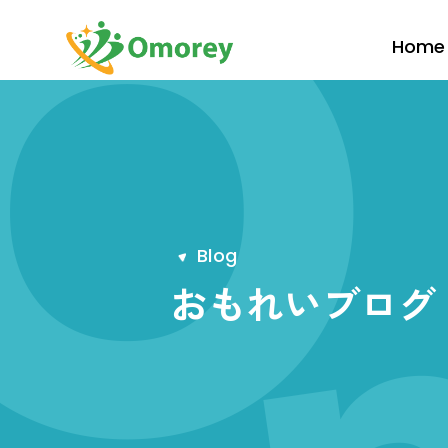
Home
B
l
o
g
おもれいブログ