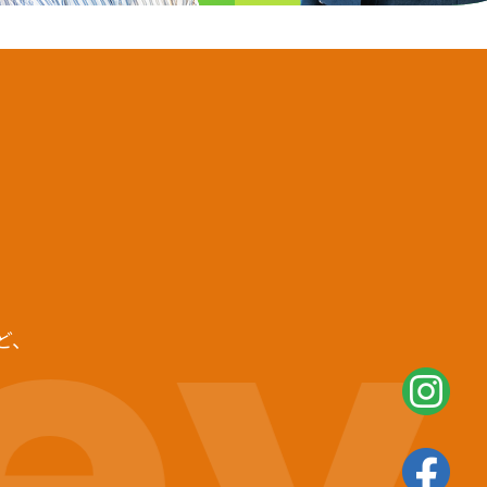
ey
ど、