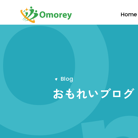
Home
B
l
o
g
おもれいブログ