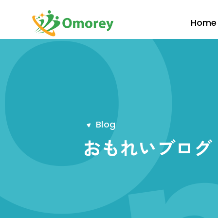
Home
B
l
o
g
おもれいブログ