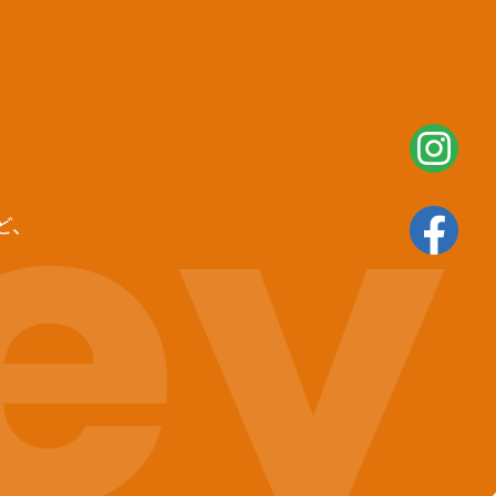
ey
ど、