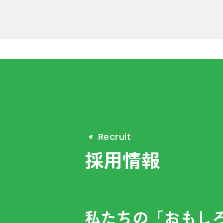
R
e
c
r
u
i
t
採用情報
私たちの「おもし