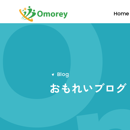
Home
B
l
o
g
おもれいブログ