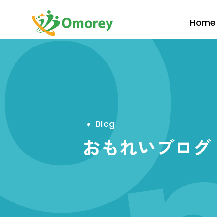
Home
B
l
o
g
おもれいブログ