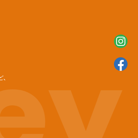
ey
ど、