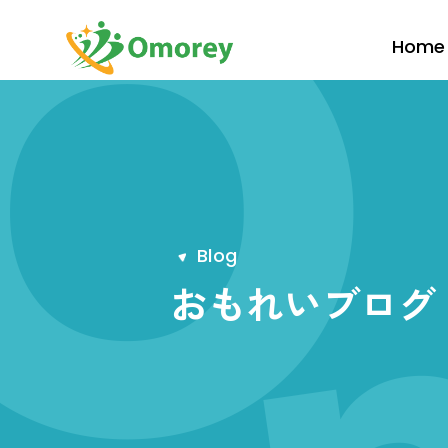
Home
B
l
o
g
おもれいブログ